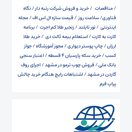
/
مناقصات
/
خرید و فروش شرکت رتبه دار
/
نگاه
فناوری
/
سلامت روز
/
قیمت سازه ال اس اف
/
مجله
اینترنتی
/
تور تایلند
/
زنجیر طلا کم اجرت
/
برنامه
کارت به کارت
/
استعلام بیمه ثالث دی
/
خرید طلا
ارزان
/
چاپ پوستر دیواری
/
مجوز آموزشگاه
/
جواز
کسب
/
خرید سکه پارسیان 4 قسطه
/
اعتبار سنجی
بانک ملی
/
فروش چوب ترمو در مشهد
/
اجرای روف
گاردن در مشهد
/
اشتباهات رایج هنگام خرید چالش
پراپ فرم