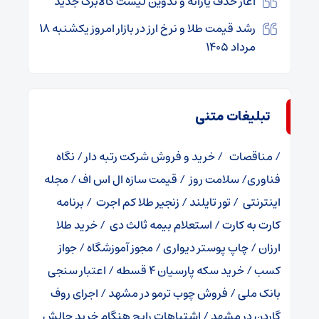
آغاز حذف یارانه و تدوین لیست کالابرگ جدید
رشد قیمت طلا و نرخ ارز در بازار امروز یکشنبه ۱۸
مرداد ۱۴۰۵
تبلیغات متنی
/
مناقصات
/
خرید و فروش شرکت رتبه دار
/
نگاه
فناوری
/
سلامت روز
/
قیمت سازه ال اس اف
/
مجله
اینترنتی
/
تور تایلند
/
زنجیر طلا کم اجرت
/
برنامه
کارت به کارت
/
استعلام بیمه ثالث دی
/
خرید طلا
ارزان
/
چاپ پوستر دیواری
/
مجوز آموزشگاه
/
جواز
کسب
/
خرید سکه پارسیان 4 قسطه
/
اعتبار سنجی
بانک ملی
/
فروش چوب ترمو در مشهد
/
اجرای روف
گاردن در مشهد
/
اشتباهات رایج هنگام خرید چالش