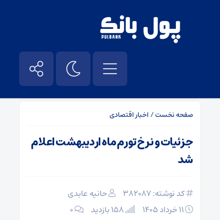
صفحه نخست
/
اخبار اقتصادی
جزئیات و نرخ تورم ماه اردیبهشت اعلام
شد
کد نوشته: 382087
حانیه عابدی
۱۱ خرداد ۱۴۰۵
158 بازدید
۰